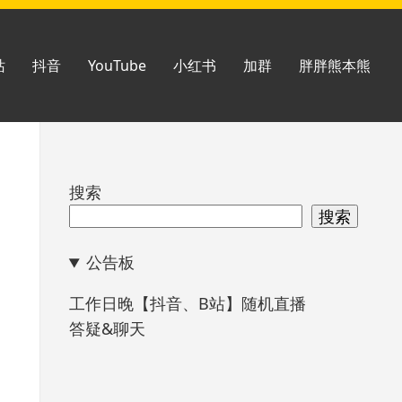
站
抖音
YouTube
小红书
加群
胖胖熊本熊
跳
搜索
至
搜索
页
公告板
脚
工作日晚【抖音、B站】随机直播
答疑&聊天