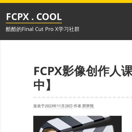
跳
至
FCPX . COOL
内
容
酷酷的Final Cut Pro X学习社群
FCPX影像创作人
中】
发表于
2023年11月28日
作者
胖胖熊