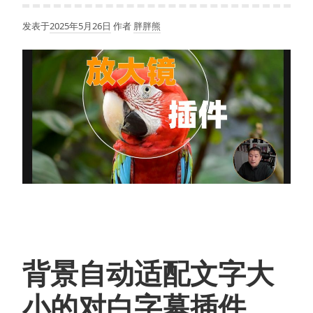
【付
费
发表于
2025年5月26日
作者
胖胖熊
课
程
更
新
中】
背景自动适配文字大
小的对白字幕插件