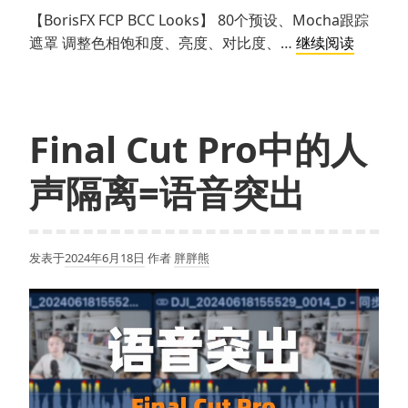
【BorisFX FCP BCC Looks】 80个预设、Mocha跟踪
【免
遮罩 调整色相饱和度、亮度、对比度、…
继续阅读
费
插
件】
80
Final Cut Pro中的人
个
声隔离=语音突出
预
设
和
蒙
发表于
2024年6月18日
作者
胖胖熊
版
跟
踪
插
件
BorisFX
FCP