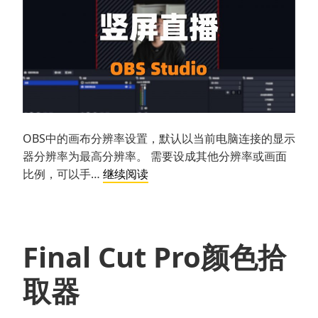
OBS中的画布分辨率设置，默认以当前电脑连接的显示
器分辨率为最高分辨率。 需要设成其他分辨率或画面
【
比例，可以手…
继续阅读
竖
屏
直
播】
Final Cut Pro颜色拾
OBS
取器
设
置
竖