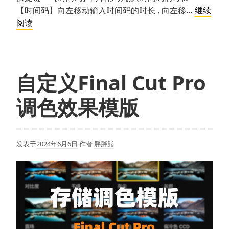
【时间码】向左移动输入时间码的时长 , 向左移…
继续
Final
阅读
Cut
Pro
精
确
自定义Final Cut Pro
移
调色效果模版
动
播
放
头
发表于
2024年6月6日
作者
胖胖熊
和
素
材
时
间
点