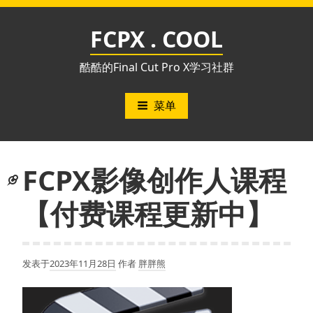
跳
至
FCPX . COOL
内
容
酷酷的Final Cut Pro X学习社群
菜单
FCPX影像创作人课程
【付费课程更新中】
发表于
2023年11月28日
作者
胖胖熊