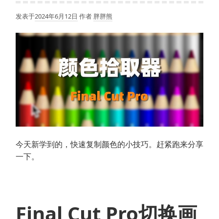
屏
发表于
2024年6月12日
作者
胖胖熊
直
播
场
景
今天新学到的，快速复制颜色的小技巧。赶紧跑来分享
一下。
Final Cut Pro切换画