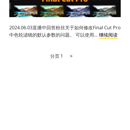
2024.06.03直播中回答粉丝关于如何修改Final Cut Pro
自
中色轮滤镜的默认参数的问题。 可以使用…
继续阅读
定
义
下
文
分页
1
>
Final
一
Cut
章
页
Pro
分
调
色
页
效
果
模
版