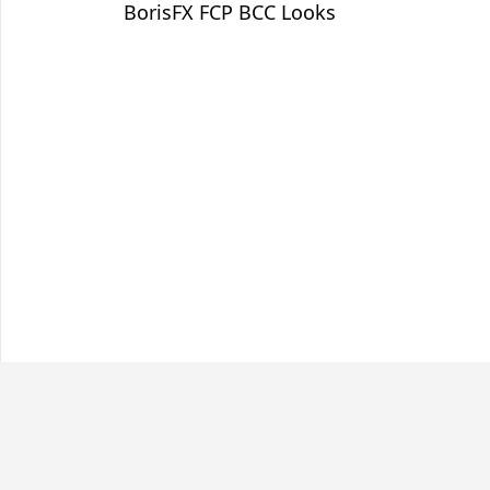
篇
BorisFX FCP BCC Looks
导
文
航
章：