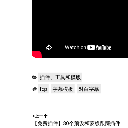
分
插件、工具和模版
类：
标
，
，
fcp
字幕模板
对白字幕
签：
文
<上一个
章
上
【免费插件】80个预设和蒙版跟踪插件