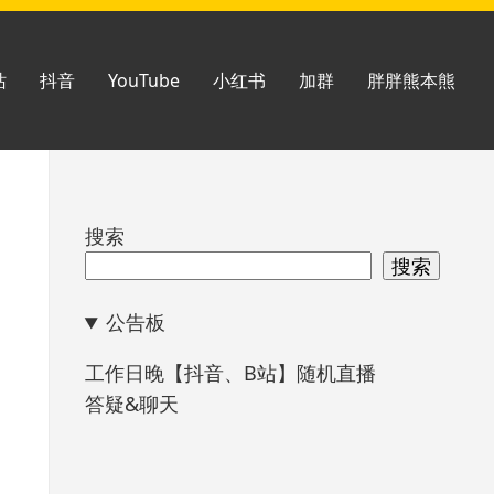
站
抖音
YouTube
小红书
加群
胖胖熊本熊
跳
搜索
至
搜索
页
公告板
脚
工作日晚【抖音、B站】随机直播
答疑&聊天