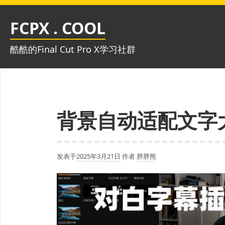
跳
至
FCPX . COOL
内
容
酷酷的Final Cut Pro X学习社群
背景自动适配文字
发表于
2025年3月21日
作者
胖胖熊