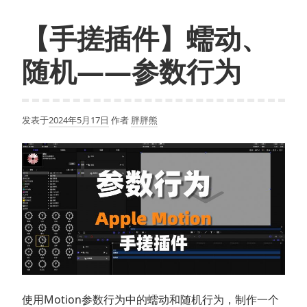
善
变
【手搓插件】蠕动、
的
客
随机——参数行为
户：
试
演、
发表于
2024年5月17日
作者
胖胖熊
项
目
快
照
和
及
时
确
认
使用Motion参数行为中的蠕动和随机行为，制作一个