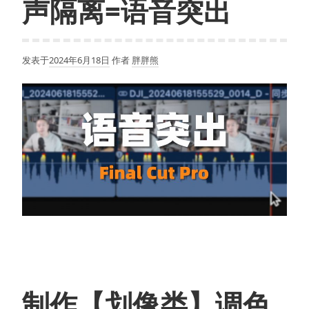
声隔离=语音突出
发表于
2024年6月18日
作者
胖胖熊
制作【划像类】调色