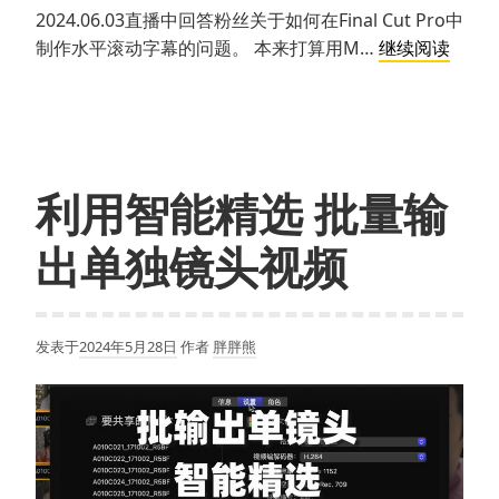
2024.06.03直播中回答粉丝关于如何在Final Cut Pro中
开
制作水平滚动字幕的问题。 本来打算用M…
继续阅读
启
Final
Cut
Pro
中
利用智能精选 批量输
隐
藏
出单独镜头视频
的
水
平
发表于
2024年5月28日
作者
胖胖熊
滚
动
字
幕