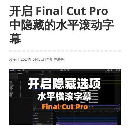
Pro
开启 Final Cut Pro
调
色
中隐藏的水平滚动字
效
果
幕
模
版
发表于
2024年6月5日
作者
胖胖熊