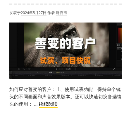
独
镜
发表于
2024年5月27日
作者
胖胖熊
头
视
频
如何应对善变的客户： 1、使用试演功能，保持单个镜
头的不同画面和声音效果版本。还可以快速切换备选镜
如
头的使用； …
继续阅读
何
应
对