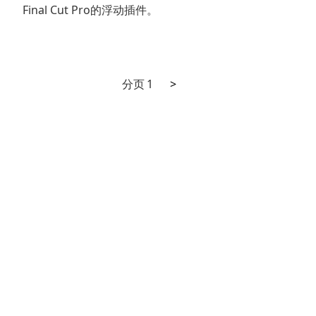
Final Cut Pro的浮动插件。
下
文
分页
1
>
一
章
页
分
页