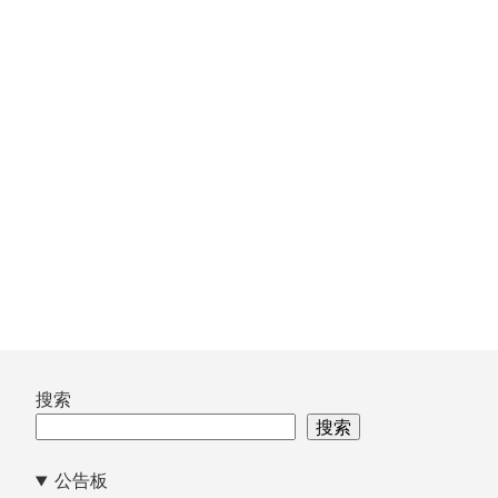
跳
搜索
至
搜索
页
公告板
脚