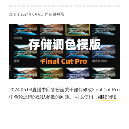
头
和
发表于
2024年6月6日
作者
胖胖熊
素
材
时
间
点
2024.06.03直播中回答粉丝关于如何修改Final Cut Pro
自
中色轮滤镜的默认参数的问题。 可以使用…
继续阅读
定
义
Final
Cut