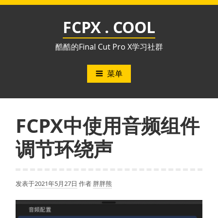
跳
至
FCPX . COOL
内
容
酷酷的Final Cut Pro X学习社群
菜单
FCPX中使用音频组件
调节环绕声
发表于
2021年5月27日
作者
胖胖熊