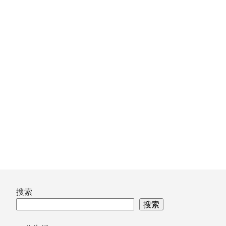
文
章：
跳
搜索
至
搜索
页