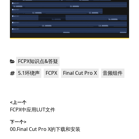
分
FCPX知识点&答疑
类：
标
，
，
，
5.1环绕声
FCPX
Final Cut Pro X
音频组件
签：
文
<上一个
章
上
FCPX中应用LUT文件
导
篇
下一个>
文
航
下
00.Final Cut Pro X的下载和安装
章：
篇