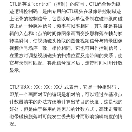
CTL是英文“control”（控制）的缩写，CTL码全称为磁
迹逻辑控制码，是由专用的CTL磁头在录像带控制磁迹
上记录的控制信号，它是以帧为单位录制在磁带纵向磁
迹上的一种脉冲信号，频率与帧率相同，其功能是将编
辑的入点和出点的时间像图像画面变换那样落在帧与帧
转换瞬间，使视频磁头拾取的图像视频信号与待录图像
视频信号场序一致、相位相同。它也可用作控制信号，
在重放时调整视频磁头的扫描位置及走带间的关系，使
它与录制时匹配。将此信号技术后，走带时间可用针数
显示。
CTL码以X：XX：XX：XX方式表示，它是一种相对码，
即某一个画面对应的编码是相对的，可以通过在基准点
计数器清零的办法方便地计算出节目的长度，这是他的
好处，但是由于采用的是累加的计数方式，高速走带和
磁带磁粉脱落时可能发生丢失脉冲而影响编辑精度的情
况。