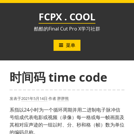
跳
至
FCPX . COOL
内
容
酷酷的Final Cut Pro X学习社群
菜单
时间码 time code
发表于
2021年5月14日
作者
胖胖熊
系指以24小时为一个循环周期并用二进制电子脉冲信
号组成代表电影或视频（录像）每一格或每一帧画面及
其相对应声迹的一组以时、分、秒和格（帧）数为单位
的编码总称。