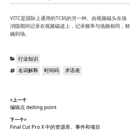
VITC是国际上通用的TC码的另一种。由视频磁头在场
消隐期间记录在视频磁迹上，记录频率与场频相同，精
确到场。
分
行业知识
类：
标
，
，
名词解释
时间码
术语表
签：
文
<上一个
章
上
编辑点 deiting point
导
篇
下一个>
文
航
下
Final Cut Pro X 中的资源库、事件和项目
章：
篇