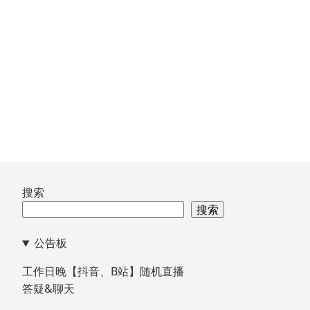
文
章：
跳
搜索
至
搜索
页
公告板
脚
工作日晚【抖音、B站】随机直播
答疑&聊天