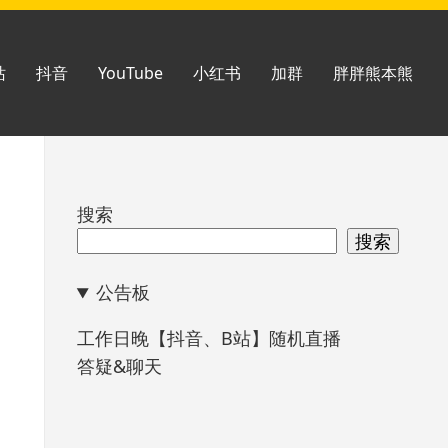
站
抖音
YouTube
小红书
加群
胖胖熊本熊
跳
搜索
至
搜索
页
公告板
脚
工作日晚【抖音、B站】随机直播
答疑&聊天