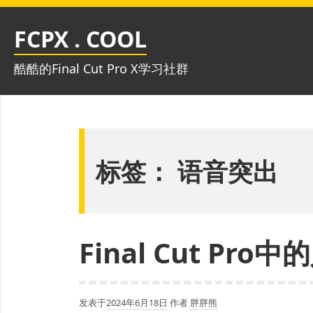
跳
至
FCPX . COOL
内
容
酷酷的Final Cut Pro X学习社群
标签：
语音突出
Final Cut P
发表于
2024年6月18日
作者
胖胖熊