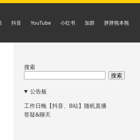
站
抖音
YouTube
小红书
加群
胖胖熊本熊
跳
搜索
至
搜索
页
公告板
脚
工作日晚【抖音、B站】随机直播
答疑&聊天