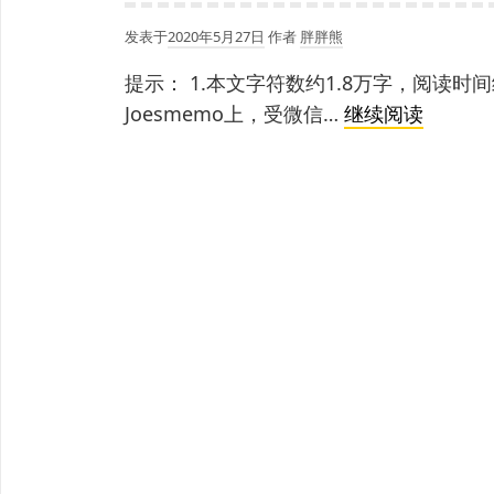
发表于
2020年5月27日
作者
胖胖熊
提示： 1.本文字符数约1.8万字，阅读时
虚
Joesmemo上，受微信…
继续阅读
拟
制
片
Virtual
Produc
学
习
备
忘
录
<1>