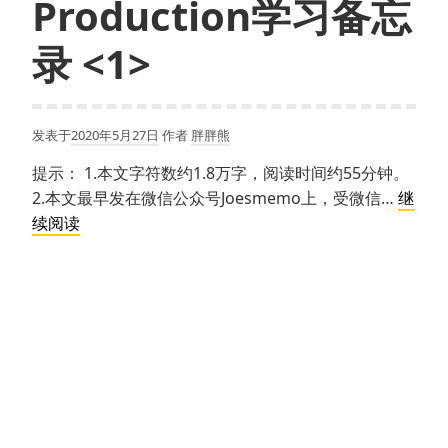
Production学习备忘
录 <1>
发表于
2020年5月27日
作者
胖胖熊
提示： 1.本文字符数约1.8万字，阅读时间约55分钟。
2.本文最早发在微信公众号Joesmemo上，受微信…
继
虚
续阅读
拟
制
片
Virtual
Production
学
习
备
忘