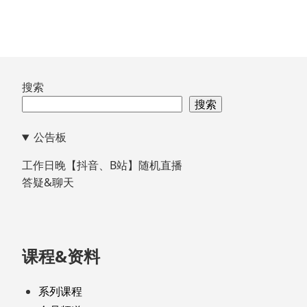
录
<1>
跳
搜索
至
搜索
页
公告板
脚
工作日晚【抖音、B站】随机直播
答疑&聊天
课程&资料
系列课程