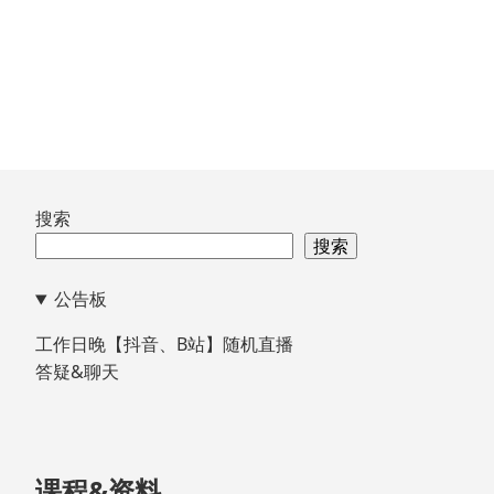
跳
搜索
至
搜索
页
公告板
脚
工作日晚【抖音、B站】随机直播
答疑&聊天
课程&资料