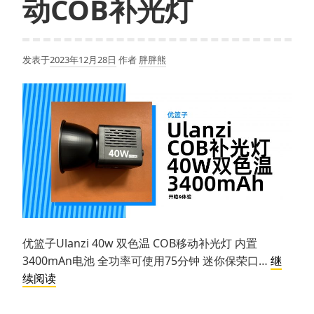
动COB补光灯
发表于
2023年12月28日
作者
胖胖熊
优篮子Ulanzi 40w 双色温 COB移动补光灯 内置
3400mAn电池 全功率可使用75分钟 迷你保荣口…
继
【推
续阅读
荐】
优